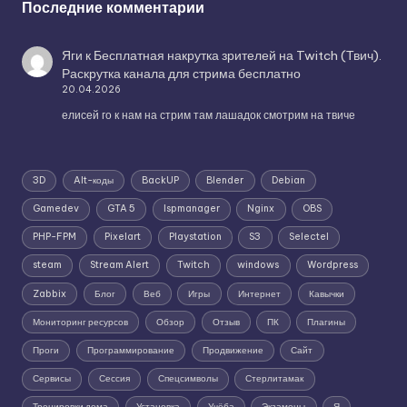
Последние комментарии
Яги
к
Бесплатная накрутка зрителей на Twitch (Твич).
Раскрутка канала для стрима бесплатно
20.04.2026
елисей го к нам на стрим там лашадок смотрим на твиче
3D
Alt-коды
BackUP
Blender
Debian
Gamedev
GTA 5
Ispmanager
Nginx
OBS
PHP-FPM
Pixelart
Playstation
S3
Selectel
steam
Stream Alert
Twitch
windows
Wordpress
Zabbix
Блог
Веб
Игры
Интернет
Кавычки
Мониторинг ресурсов
Обзор
Отзыв
ПК
Плагины
Проги
Программирование
Продвижение
Сайт
Сервисы
Сессия
Спецсимволы
Стерлитамак
Тренировки дома
Установка
Учёба
Экзамены
Я