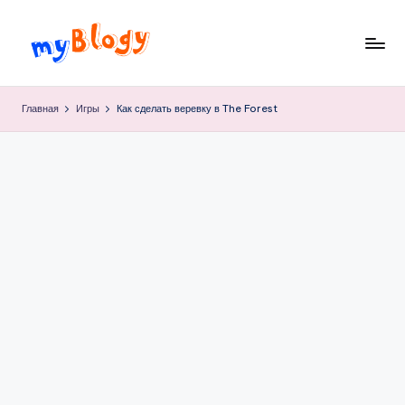
Перейти
к
M
просто
содержимому
блог,
y
Главная
Игры
Как сделать веревку в The Forest
простого
B
парня…
l
o
g
y