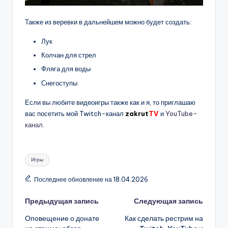
Также из веревки в дальнейшем можно будет создать:
Лук
Колчан для стрел
Фляга для воды
Снегоступы
Если вы любите видеоигры также как и я, то приглашаю
вас посетить мой Twitch-канал
zakrut
TV
и
YouTube-
канал
.
Метки:
Игры
Последнее обновление на 18.04.2026
Навигация
Предыдущая запись
Следующая запись
Оповещение о донате
Как сделать рестрим на
записи