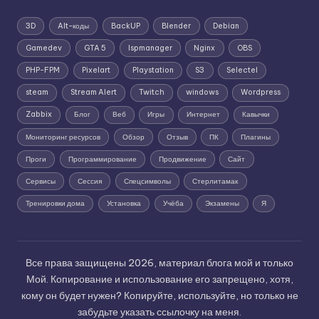
3D
Alt-коды
BackUP
Blender
Debian
Gamedev
GTA 5
Ispmanager
Nginx
OBS
PHP-FPM
Pixelart
Playstation
S3
Selectel
steam
Stream Alert
Twitch
windows
Wordpress
Zabbix
Блог
Веб
Игры
Интернет
Кавычки
Мониторинг ресурсов
Обзор
Отзыв
ПК
Плагины
Проги
Программирование
Продвижение
Сайт
Сервисы
Сессия
Спецсимволы
Стерлитамак
Тренировки дома
Установка
Учёба
Экзамены
Я
Все права защищены 2026, материал блога мой и только
Мой. Копирование и использование его запрещено, хотя,
кому он будет нужен? Копируйте, используйте, но только не
забудьте указать ссылочку на меня.