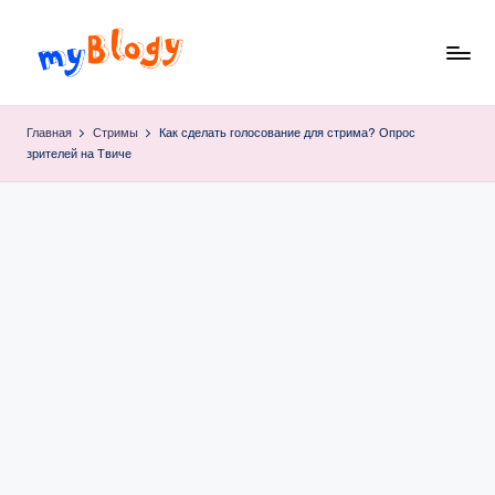
Перейти
к
M
просто
содержимому
блог,
y
Главная
Стримы
Как сделать голосование для стрима? Опрос
простого
зрителей на Твиче
B
парня…
l
o
g
y