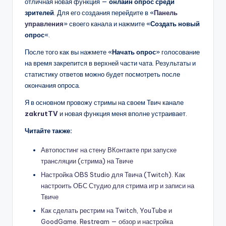
отличная новая функция —
онлайн опрос среди
зрителей
. Для его создания перейдите в «
Панель
управления
» своего канала и нажмите «
Создать новый
опрос
«.
После того как вы нажмете «
Начать опрос
» голосование
на время закрепится в верхней части чата. Результаты и
статистику ответов можно будет посмотреть после
окончания опроса.
Я в основном провожу стримы на своем Твич канале
zakrutTV
и новая функция меня вполне устраивает.
Читайте также:
Автопостинг на стену ВКонтакте при запуске
трансляции (стрима) на Твиче
Настройка OBS Studio для Твича (Twitch). Как
настроить ОБС Студио для стрима игр и записи на
Твиче
Как сделать рестрим на Twitch, YouTube и
GoodGame. Restream — обзор и настройка