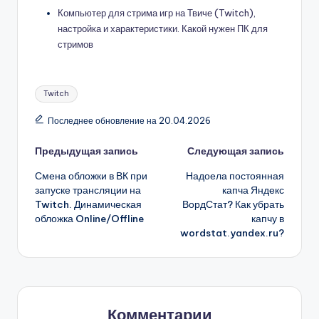
Компьютер для стрима игр на Твиче (Twitch),
настройка и характеристики. Какой нужен ПК для
стримов
Метки:
Twitch
Последнее обновление на 20.04.2026
Навигация
Предыдущая запись
Следующая запись
Смена обложки в ВК при
Надоела постоянная
записи
запуске трансляции на
капча Яндекс
Twitch. Динамическая
ВордСтат? Как убрать
обложка Online/Offline
капчу в
wordstat.yandex.ru?
Комментарии