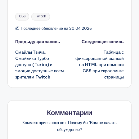
Метки:
OBS
Twitch
Последнее обновление на 20.04.2026
Навигация
Предыдущая запись
Следующая запись
Смайлы Твича.
Таблица с
записи
Cмайлики Турбо
фиксированной шапкой
доступа (Turbo) и
на HTML при помощи
эмоции доступные всем
CSS при скроллинге
зрителям Twitch
страницы
Комментарии
Комментариев пока нет. Почему бы ’Вам не начать
обсуждение?