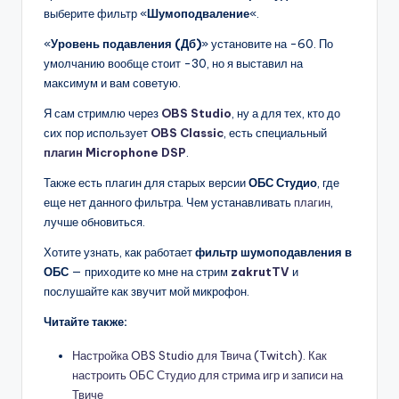
выберите фильтр «
Шумоподваление
«.
«
Уровень подавления (Дб)
» установите на -60. По
умолчанию вообще стоит -30, но я выставил на
максимум и вам советую.
Я сам стримлю через
OBS Studio
, ну а для тех, кто до
сих пор использует
OBS Classic
, есть специальный
плагин Microphone DSP
.
Также есть плагин для старых версии
ОБС Студио
, где
еще нет данного фильтра. Чем устанавливать
плагин
,
лучше обновиться.
Хотите узнать, как работает
фильтр шумоподавления в
ОБС
— приходите ко мне на стрим
zakrutTV
и
послушайте как звучит мой микрофон.
Читайте также:
Настройка OBS Studio для Твича (Twitch). Как
настроить ОБС Студио для стрима игр и записи на
Твиче