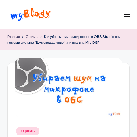
Перейти
к
M
просто
содержимому
блог,
y
Главная
Стримы
Как убрать шум в микрофоне в OBS Studio при
простого
помощи фильтра “Шумоподавление” или плагина Mic DSP
B
парня…
l
o
g
y
Опубликовано
Стримы
в