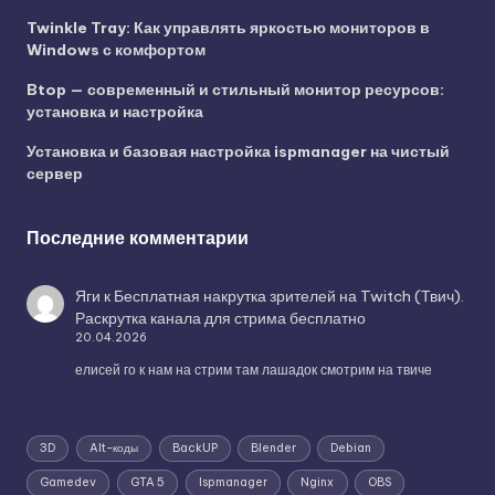
Twinkle Tray: Как управлять яркостью мониторов в
Windows с комфортом
Btop — современный и стильный монитор ресурсов:
установка и настройка
Установка и базовая настройка ispmanager на чистый
сервер
Последние комментарии
Яги
к
Бесплатная накрутка зрителей на Twitch (Твич).
Раскрутка канала для стрима бесплатно
20.04.2026
елисей го к нам на стрим там лашадок смотрим на твиче
3D
Alt-коды
BackUP
Blender
Debian
Gamedev
GTA 5
Ispmanager
Nginx
OBS