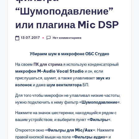
“Шумоподавление”
или плагина Mic DSP
Нет комментариев
13.07.2017
Убираем шум в микрофоне ОБС Студио
На своем
ПК для стрима
я использую конденсаторный
микрофон M-Audio Vocal Studio
и он, если
прислушаться, шумит, а также улавливает
звук из
колонок
и даже
шум вентилятора
БП.
Для того чтобы микрофон не улавливал низкие частоты,
нужно подключить к нему фильтр «
Шумоподавление
«.
Нажмите на значок шестеренки, находящийся рядом с
вашим устройством, и выберите пункт «
Фильтры
«.
Откроется окно «
Фильтры для Mic/Aux
«. Нажмите
правой кнопкой мыши на поле «
Фильтры аудио
» и