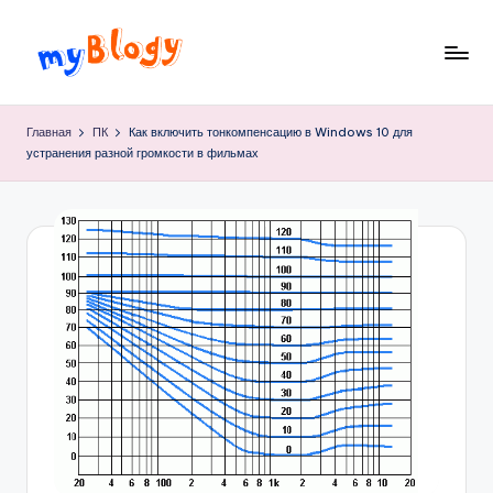
Перейти
к
M
просто
содержимому
блог,
y
Главная
ПК
Как включить тонкомпенсацию в Windows 10 для
простого
устранения разной громкости в фильмах
B
парня…
l
o
g
y