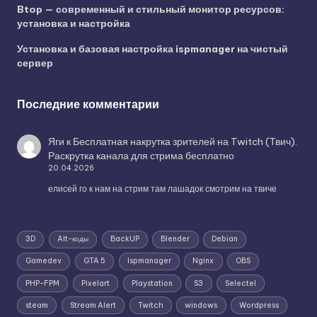
Btop — современный и стильный монитор ресурсов:
установка и настройка
Установка и базовая настройка ispmanager на чистый
сервер
Последние комментарии
Яги
к
Бесплатная накрутка зрителей на Twitch (Твич).
Раскрутка канала для стрима бесплатно
20.04.2026
елисей го к нам на стрим там лашадок смотрим на твиче
3D
Alt-коды
BackUP
Blender
Debian
Gamedev
GTA 5
Ispmanager
Nginx
OBS
PHP-FPM
Pixelart
Playstation
S3
Selectel
steam
Stream Alert
Twitch
windows
Wordpress