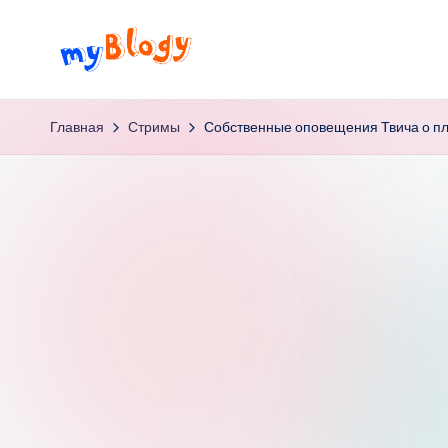
Перейти
к
M
просто
содержимому
блог,
y
Главная
Стримы
Собственные оповещения Твича о пл
простого
B
парня…
l
o
g
y