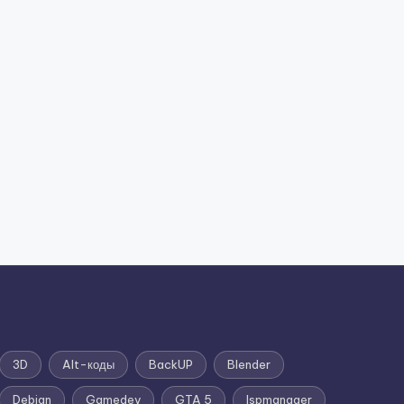
3D
Alt-коды
BackUP
Blender
Debian
Gamedev
GTA 5
Ispmanager